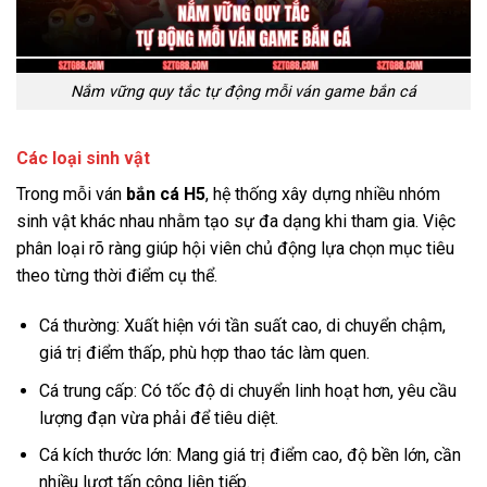
Nắm vững quy tắc tự động mỗi ván game bắn cá
Các loại sinh vật
Trong mỗi ván
bắn cá H5
, hệ thống xây dựng nhiều nhóm
sinh vật khác nhau nhằm tạo sự đa dạng khi tham gia. Việc
phân loại rõ ràng giúp hội viên chủ động lựa chọn mục tiêu
theo từng thời điểm cụ thể.
Cá thường: Xuất hiện với tần suất cao, di chuyển chậm,
giá trị điểm thấp, phù hợp thao tác làm quen.
Cá trung cấp: Có tốc độ di chuyển linh hoạt hơn, yêu cầu
lượng đạn vừa phải để tiêu diệt.
Cá kích thước lớn: Mang giá trị điểm cao, độ bền lớn, cần
nhiều lượt tấn công liên tiếp.