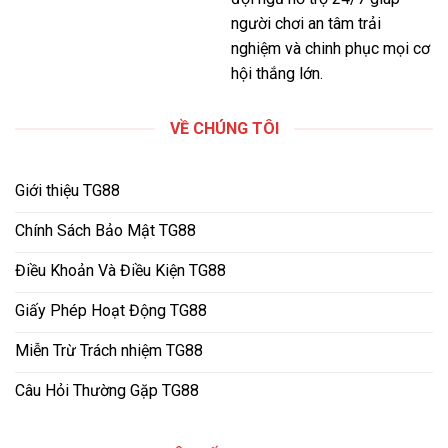
người chơi an tâm trải
nghiệm và chinh phục mọi cơ
hội thắng lớn.
VỀ CHÚNG TÔI
Giới thiệu TG88
Chính Sách Bảo Mật TG88
Điều Khoản Và Điều Kiện TG88
Giấy Phép Hoạt Động TG88
Miễn Trừ Trách nhiệm TG88
Câu Hỏi Thường Gặp TG88