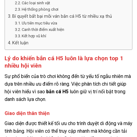
Các loại sinh vật
Hệ thống phòng chơi
Bí quyết bất bại mỗi ván bắn cá H5 từ nhiều xạ thủ
Ưu tiên mục tiêu vừa
Canh thời điểm xuất hiện
Kết hợp vũ khí
Kết luận
Lý do khiến bắn cá H5 luôn là lựa chọn top 1
nhiều hội viên
Sự phổ biến của trò chơi không đến từ yếu tố ngẫu nhiên mà
dựa trên nhiều ưu điểm rõ ràng. Việc phân tích chi tiết giúp
hội viên hiểu vì sao
bắn cá H5
luôn giữ vị trí nổi bật trong
danh sách lựa chọn.
Giao diện thân thiện
Giao diện được thiết kế tối ưu cho trình duyệt di động và máy
tính bảng. Hội viên có thể truy cập nhanh mà không cần tải