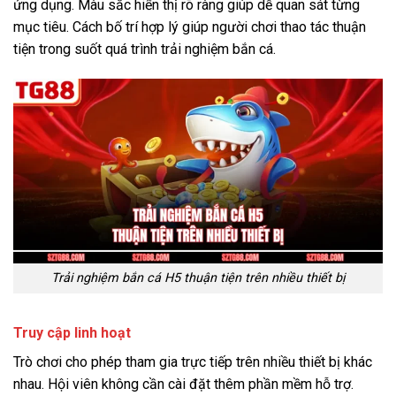
ứng dụng. Màu sắc hiển thị rõ ràng giúp dễ quan sát từng
mục tiêu. Cách bố trí hợp lý giúp người chơi thao tác thuận
tiện trong suốt quá trình trải nghiệm bắn cá.
Trải nghiệm bắn cá H5 thuận tiện trên nhiều thiết bị
Truy cập linh hoạt
Trò chơi cho phép tham gia trực tiếp trên nhiều thiết bị khác
nhau. Hội viên không cần cài đặt thêm phần mềm hỗ trợ.