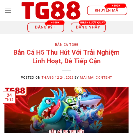
Skip
KHUYẾN MÃI
to
content
ĐĂNG KÝ +
ĐĂNG NHẬP
BẮN CÁ TG88
Bắn Cá H5 Thu Hút Với Trải Nghiệm
Linh Hoạt, Dễ Tiếp Cận
POSTED ON
THÁNG 12 24, 2025
BY
MAI MAI CONTENT
24
Th12