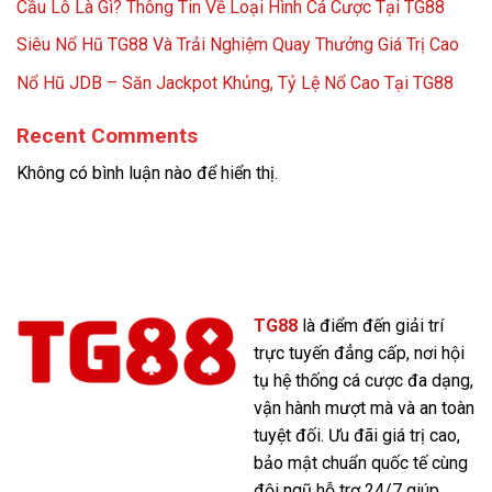
Cầu Lô Là Gì? Thông Tin Về Loại Hình Cá Cược Tại TG88
Siêu Nổ Hũ TG88 Và Trải Nghiệm Quay Thưởng Giá Trị Cao
Nổ Hũ JDB – Săn Jackpot Khủng, Tỷ Lệ Nổ Cao Tại TG88
Recent Comments
Không có bình luận nào để hiển thị.
TG88
là điểm đến giải trí
trực tuyến đẳng cấp, nơi hội
tụ hệ thống cá cược đa dạng,
vận hành mượt mà và an toàn
tuyệt đối. Ưu đãi giá trị cao,
bảo mật chuẩn quốc tế cùng
đội ngũ hỗ trợ 24/7 giúp