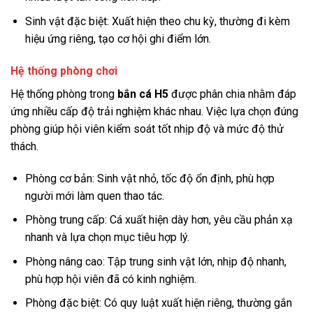
Sinh vật đặc biệt: Xuất hiện theo chu kỳ, thường đi kèm
hiệu ứng riêng, tạo cơ hội ghi điểm lớn.
Hệ thống phòng chơi
Hệ thống phòng trong
bắn cá H5
được phân chia nhằm đáp
ứng nhiều cấp độ trải nghiệm khác nhau. Việc lựa chọn đúng
phòng giúp hội viên kiểm soát tốt nhịp độ và mức độ thử
thách.
Phòng cơ bản: Sinh vật nhỏ, tốc độ ổn định, phù hợp
người mới làm quen thao tác.
Phòng trung cấp: Cá xuất hiện dày hơn, yêu cầu phản xạ
nhanh và lựa chọn mục tiêu hợp lý.
Phòng nâng cao: Tập trung sinh vật lớn, nhịp độ nhanh,
phù hợp hội viên đã có kinh nghiệm.
Phòng đặc biệt: Có quy luật xuất hiện riêng, thường gắn