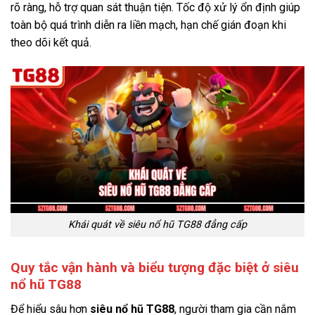
rõ ràng, hỗ trợ quan sát thuận tiện. Tốc độ xử lý ổn định giúp
toàn bộ quá trình diễn ra liền mạch, hạn chế gián đoạn khi
theo dõi kết quả.
Khái quát về siêu nổ hũ TG88 đẳng cấp
Quy tắc vận hành và biểu tượng đặc biệt ở siêu
nổ hũ TG88
Để hiểu sâu hơn
siêu nổ hũ TG88
, người tham gia cần nắm