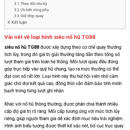
Theo dõi chu kỳ
Ưu tiên vòng phụ
Giữ nhịp quay
Kết luận
Vài nét về loại hình siêu nổ hũ TG88
siêu nổ hũ TG88
được xây dựng theo cơ chế quay thưởng
tích lũy, trong đó giá trị giải thưởng tăng dần theo tổng số
lượt tham gia trên toàn hệ thống. Mỗi lượt quay đều đóng
góp trực tiếp vào quỹ hũ chung, tạo ra mức thưởng có thể
đạt con số rất lớn. Loại hình này thu hút hội viên nhờ cảm
giác chờ đợi kết quả cao, đồng thời vẫn đảm bảo tính minh
bạch trong từng lượt ghi nhận.
Khác với nổ hũ thông thường, được phân chia thành nhiều
cấp độ giá trị rõ ràng. Mỗi cấp tương ứng với mức tích lũy
riêng, giúp người tham gia dễ xác định mục tiêu trải nghiệm.
Hình ảnh biểu tượng được thiết kế sắc nét, bố cục trục quay