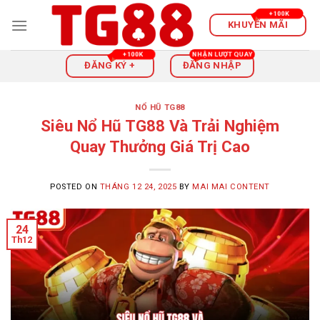
Skip
KHUYẾN MÃI
to
content
ĐĂNG KÝ +
ĐĂNG NHẬP
NỔ HŨ TG88
Siêu Nổ Hũ TG88 Và Trải Nghiệm
Quay Thưởng Giá Trị Cao
POSTED ON
THÁNG 12 24, 2025
BY
MAI MAI CONTENT
24
Th12