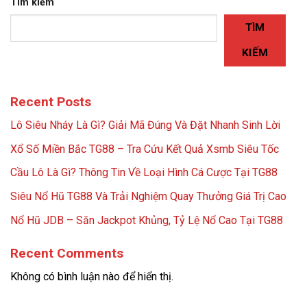
Tìm kiếm
TÌM
KIẾM
Recent Posts
Lô Siêu Nháy Là Gì? Giải Mã Đúng Và Đặt Nhanh Sinh Lời
Xổ Số Miền Bắc TG88 – Tra Cứu Kết Quả Xsmb Siêu Tốc
Cầu Lô Là Gì? Thông Tin Về Loại Hình Cá Cược Tại TG88
Siêu Nổ Hũ TG88 Và Trải Nghiệm Quay Thưởng Giá Trị Cao
Nổ Hũ JDB – Săn Jackpot Khủng, Tỷ Lệ Nổ Cao Tại TG88
Recent Comments
Không có bình luận nào để hiển thị.