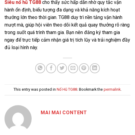
Siêu nổ hũ TG88
cho thấy sức hấp dẫn nhờ quy tắc vận
hành ổn định, biểu tượng đa dạng và khả năng kích hoạt
thưởng lớn theo thời gian. TG88 duy trì nền tảng vận hành
mượt mà, giúp hội viên theo dõi kết quả quay thưởng rõ ràng
trong suốt quá trình tham gia. Bạn nên đăng ký tham gia
ngay để trực tiếp cảm nhận giá trị tích lũy và trải nghiệm đầy
đủ loại hình này.
This entry was posted in
Nổ Hũ TG88
. Bookmark the
permalink
.
MAI MAI CONTENT