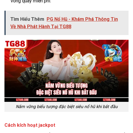
vòng quay miễn phí.
Tìm Hiểu Thêm
PG Nổ Hũ - Khám Phá Thông Tin
Về Nhà Phát Hành Tại TG88
Nắm vững biểu tượng đặc biệt siêu nổ hũ khi bắt đầu
Cách kích hoạt jackpot