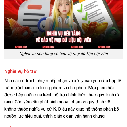
Nghĩa vụ nền tảng về bảo vệ mọi dữ liệu hội viên
Nghĩa vụ hỗ trợ
Nhà cái có trách nhiệm tiếp nhận và xử lý các yêu cầu hợp lệ
từ người tham gia trong phạm vi cho phép. Mọi phản hồi
được tiếp nhận qua kênh hỗ trợ chính thức theo quy trình rõ
ràng. Các yêu cầu phát sinh ngoài phạm vi quy định sẽ
không thuộc nghĩa vụ xử lý. Điều này giúp hệ thống phân bổ
nguồn lực hiệu quả, tránh gián đoạn vận hành chung.