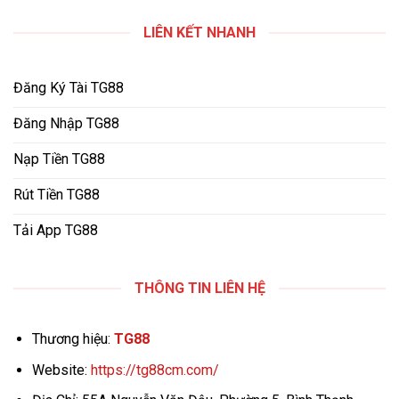
LIÊN KẾT NHANH
Đăng Ký Tài TG88
Đăng Nhập TG88
Nạp Tiền TG88
Rút Tiền TG88
Tải App TG88
THÔNG TIN LIÊN HỆ
Thương hiệu:
TG88
Website:
https://tg88cm.com/