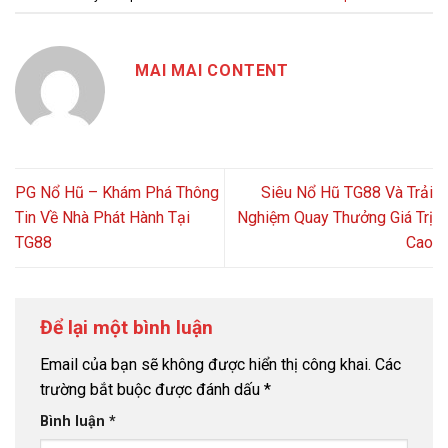
MAI MAI CONTENT
PG Nổ Hũ – Khám Phá Thông
Siêu Nổ Hũ TG88 Và Trải
Tin Về Nhà Phát Hành Tại
Nghiệm Quay Thưởng Giá Trị
TG88
Cao
Để lại một bình luận
Email của bạn sẽ không được hiển thị công khai.
Các
trường bắt buộc được đánh dấu
*
Bình luận
*