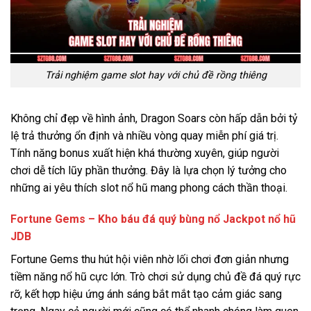
Trải nghiệm game slot hay với chủ đề rồng thiêng
Không chỉ đẹp về hình ảnh, Dragon Soars còn hấp dẫn bởi tỷ
lệ trả thưởng ổn định và nhiều vòng quay miễn phí giá trị.
Tính năng bonus xuất hiện khá thường xuyên, giúp người
chơi dễ tích lũy phần thưởng. Đây là lựa chọn lý tưởng cho
những ai yêu thích slot nổ hũ mang phong cách thần thoại.
Fortune Gems – Kho báu đá quý bùng nổ Jackpot nổ hũ
JDB
Fortune Gems thu hút hội viên nhờ lối chơi đơn giản nhưng
tiềm năng nổ hũ cực lớn. Trò chơi sử dụng chủ đề đá quý rực
rỡ, kết hợp hiệu ứng ánh sáng bắt mắt tạo cảm giác sang