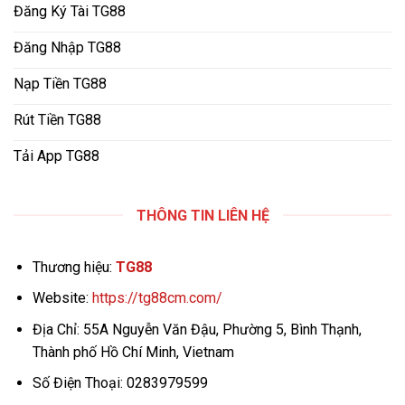
Đăng Ký Tài TG88
Đăng Nhập TG88
Nạp Tiền TG88
Rút Tiền TG88
Tải App TG88
THÔNG TIN LIÊN HỆ
Thương hiệu:
TG88
Website:
https://tg88cm.com/
Địa Chỉ: 55A Nguyễn Văn Đậu, Phường 5, Bình Thạnh,
Thành phố Hồ Chí Minh, Vietnam
Số Điện Thoại:
0283979599