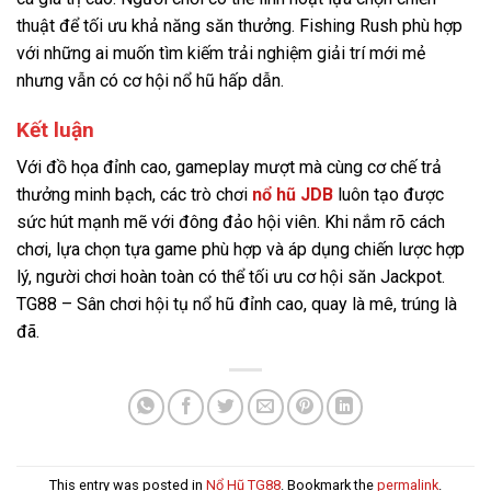
thuật để tối ưu khả năng săn thưởng. Fishing Rush phù hợp
với những ai muốn tìm kiếm trải nghiệm giải trí mới mẻ
nhưng vẫn có cơ hội nổ hũ hấp dẫn.
Kết luận
Với đồ họa đỉnh cao, gameplay mượt mà cùng cơ chế trả
thưởng minh bạch, các trò chơi
nổ hũ JDB
luôn tạo được
sức hút mạnh mẽ với đông đảo hội viên. Khi nắm rõ cách
chơi, lựa chọn tựa game phù hợp và áp dụng chiến lược hợp
lý, người chơi hoàn toàn có thể tối ưu cơ hội săn Jackpot.
TG88 – Sân chơi hội tụ nổ hũ đỉnh cao, quay là mê, trúng là
đã.
This entry was posted in
Nổ Hũ TG88
. Bookmark the
permalink
.